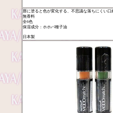
唇に塗ると色が変化する、不思議な落ちにくい口
無香料
全6色
保湿成分：ホホバ種子油
日本製