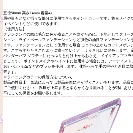
直径50mm 高さ14mm 容量4g
眉や目もとなど様々な部分に使用できるポイントカラーです。舞台メイク
ィペイントなどに使用できます。
【使用方法】
クレンジングの際に毛穴に色が残ることを防ぐために、下地としてグリー
ション、ライトベールファンデーションなど肌色の油性ファンデーション
ます。ファンデーションとして使用する場合にはその上からカットスポン
す。こすらずたたきこむように塗っていくと、よりきれいに発色します。定
パウダーパフ ソフティにたっぷりと付け上からおさえ、メイクアップブラシ
とします。 ポイントメイクやペイントに使用する場合には、アーティストブラ
108・0n・8Rnなどのブラシを使用します。 化粧へらで手の甲やとき皿
来ます。
※ライニングカラーの保管方法について
製品の性質上、気温によっては製品表面に油が浮くことがあります。品質
てご使用ください。 温度が上昇すると柔らかくなり流れることが稀にあり
平にしての保管をお願い致します。